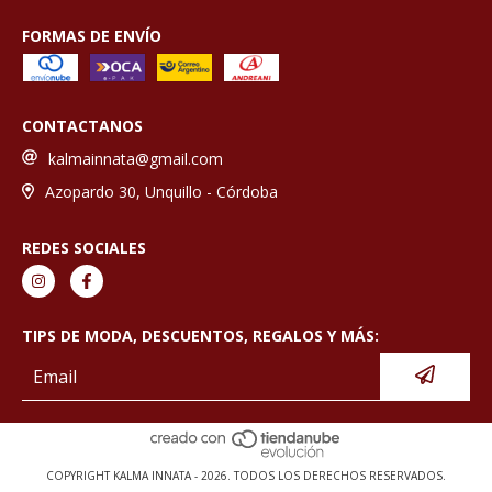
FORMAS DE ENVÍO
CONTACTANOS
kalmainnata@gmail.com
Azopardo 30, Unquillo - Córdoba
REDES SOCIALES
TIPS DE MODA, DESCUENTOS, REGALOS Y MÁS:
COPYRIGHT KALMA INNATA - 2026. TODOS LOS DERECHOS RESERVADOS.