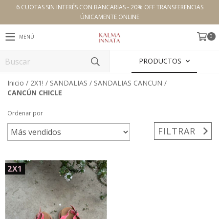
6 CUOTAS SIN INTERÉS CON BANCARIAS - 20% OFF TRANSFERENCIAS
ÚNICAMENTE ONLINE
0
MENÚ
PRODUCTOS
Inicio
/
2X1!
/
SANDALIAS
/
SANDALIAS CANCUN
/
CANCÚN CHICLE
Ordenar por
FILTRAR
2X1