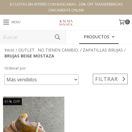
6 CUOTAS SIN INTERÉS CON BANCARIAS - 20% OFF TRANSFERENCIAS
ÚNICAMENTE ONLINE
0
MENÚ
PRODUCTOS
Inicio
/
OUTLET . NO TIENEN CAMBIO.
/
ZAPATILLAS BRUJAS
/
BRUJAS BEIGE MOSTAZA
Ordenar por
FILTRAR
61
%
OFF