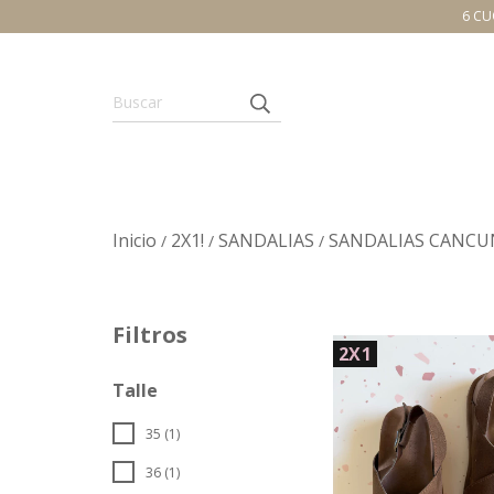
6 CU
Inicio
2X1!
SANDALIAS
SANDALIAS CANCU
/
/
/
Filtros
2X1
Talle
35 (1)
36 (1)