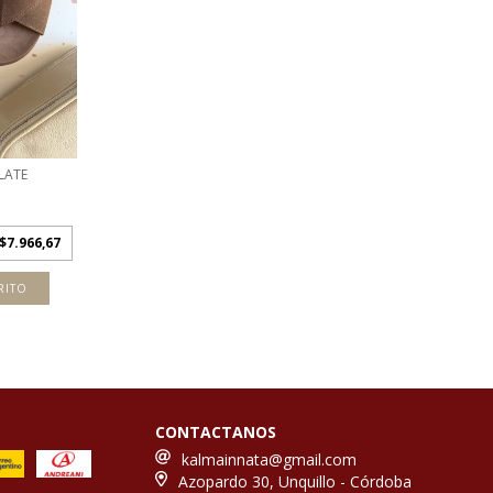
LATE
$7.966,67
RITO
CONTACTANOS
kalmainnata@gmail.com
Azopardo 30, Unquillo - Córdoba