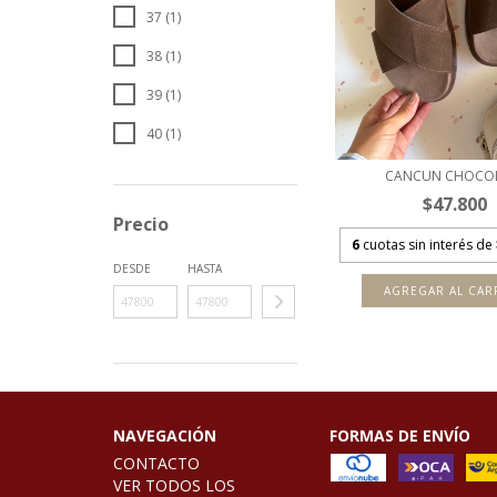
37 (1)
38 (1)
39 (1)
40 (1)
CANCUN CHOCO
$47.800
Precio
6
cuotas sin interés de
DESDE
HASTA
AGREGAR AL CAR
NAVEGACIÓN
FORMAS DE ENVÍO
CONTACTO
VER TODOS LOS