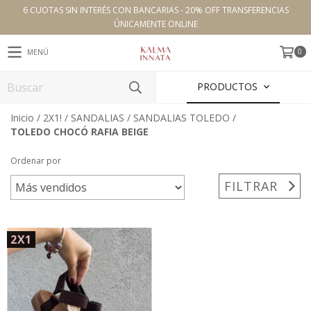
6 CUOTAS SIN INTERÉS CON BANCARIAS - 20% OFF TRANSFERENCIAS
ÚNICAMENTE ONLINE
0
MENÚ
PRODUCTOS
Inicio
/
2X1!
/
SANDALIAS
/
SANDALIAS TOLEDO
/
TOLEDO CHOCÓ RAFIA BEIGE
Ordenar por
FILTRAR
2X1