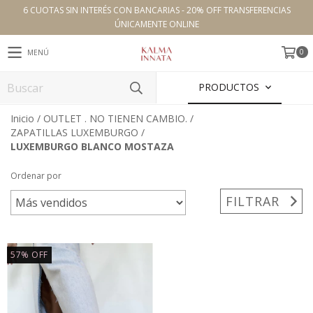
6 CUOTAS SIN INTERÉS CON BANCARIAS - 20% OFF TRANSFERENCIAS
ÚNICAMENTE ONLINE
0
MENÚ
PRODUCTOS
Inicio
/
OUTLET . NO TIENEN CAMBIO.
/
ZAPATILLAS LUXEMBURGO
/
LUXEMBURGO BLANCO MOSTAZA
Ordenar por
FILTRAR
57
%
OFF