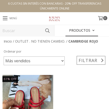
6 CUOTAS SIN INTERÉS CON BANCARIAS - 20% OFF TRANSFERENCIAS
ÚNICAMENTE ONLINE
0
MENÚ
PRODUCTOS
Inicio
/
OUTLET . NO TIENEN CAMBIO.
/
CAMBRIDGE ROJO
Ordenar por
FILTRAR
61
%
OFF