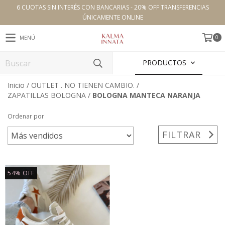
6 CUOTAS SIN INTERÉS CON BANCARIAS - 20% OFF TRANSFERENCIAS
ÚNICAMENTE ONLINE
0
MENÚ
PRODUCTOS
Inicio
/
OUTLET . NO TIENEN CAMBIO.
/
ZAPATILLAS BOLOGNA
/
BOLOGNA MANTECA NARANJA
Ordenar por
FILTRAR
54
%
OFF