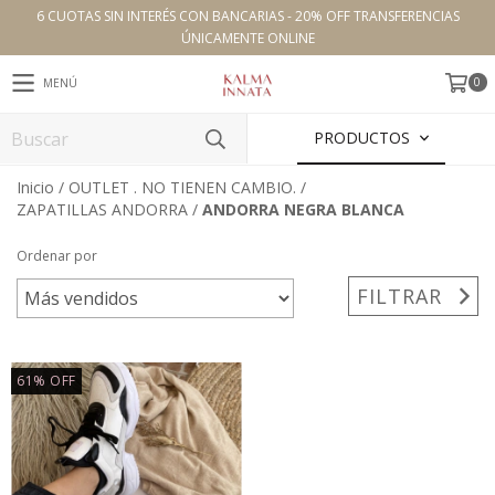
6 CUOTAS SIN INTERÉS CON BANCARIAS - 20% OFF TRANSFERENCIAS
ÚNICAMENTE ONLINE
0
MENÚ
PRODUCTOS
Inicio
/
OUTLET . NO TIENEN CAMBIO.
/
ZAPATILLAS ANDORRA
/
ANDORRA NEGRA BLANCA
Ordenar por
FILTRAR
61
%
OFF