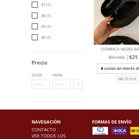
37 (1)
38 (1)
39 (1)
40 (1)
DOMINICA NEGRO BA
$21
$51.000
Precio
6
cuotas sin interés 
DESDE
HASTA
SIN STOCK
NAVEGACIÓN
FORMAS DE ENVÍO
CONTACTO
VER TODOS LOS