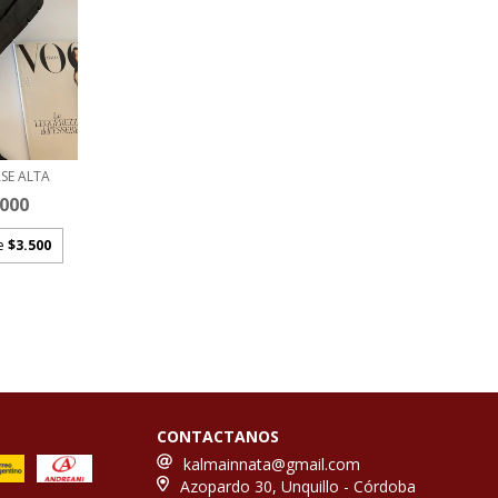
SE ALTA
.000
de
$3.500
CONTACTANOS
kalmainnata@gmail.com
Azopardo 30, Unquillo - Córdoba