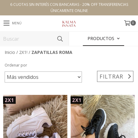
6 CUOTAS SIN INTERÉS CON BANCARIAS - 20% OFF TRANSFERENCIAS
ÚNICAMENTE ONLINE
0
MENÚ
PRODUCTOS
Inicio
/
2X1!
/
ZAPATILLAS ROMA
Ordenar por
FILTRAR
2X1
2X1