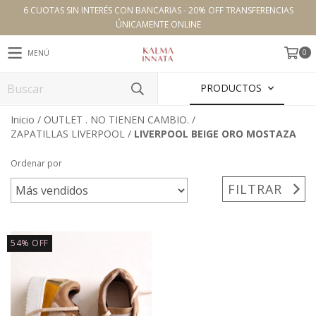
6 CUOTAS SIN INTERÉS CON BANCARIAS - 20% OFF TRANSFERENCIAS
ÚNICAMENTE ONLINE
0
MENÚ
PRODUCTOS
Inicio
/
OUTLET . NO TIENEN CAMBIO.
/
ZAPATILLAS LIVERPOOL
/
LIVERPOOL BEIGE ORO MOSTAZA
Ordenar por
FILTRAR
54
%
OFF