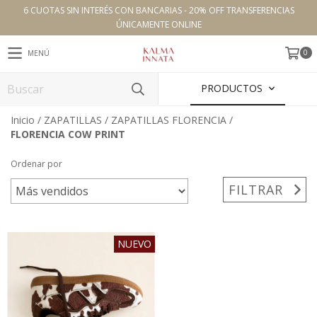
6 CUOTAS SIN INTERÉS CON BANCARIAS - 20% OFF TRANSFERENCIAS
ÚNICAMENTE ONLINE
0
MENÚ
PRODUCTOS
Inicio
/
ZAPATILLAS
/
ZAPATILLAS FLORENCIA
/
FLORENCIA COW PRINT
Ordenar por
FILTRAR
NUEVO