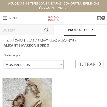
6 CUOTAS SIN INTERÉS CON BANCARIAS - 20% OFF TRANSFERENCIAS
ÚNICAMENTE ONLINE
0
MENÚ
PRODUCTOS
Inicio
/
ZAPATILLAS
/
ZAPATILLAS ALICANTE
/
ALICANTE MARRON BORDO
Ordenar por
FILTRAR