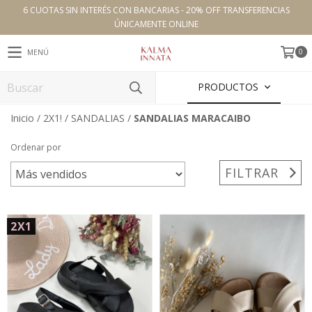
6 CUOTAS SIN INTERÉS CON BANCARIAS - 20% OFF TRANSFERENCIAS
ÚNICAMENTE ONLINE
0
MENÚ
PRODUCTOS
Inicio
/
2X1!
/
SANDALIAS
/
SANDALIAS MARACAIBO
Ordenar por
FILTRAR
2X1