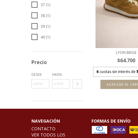
37 (1)
38 (1)
39 (1)
40 (1)
LYON BEIGE
$64.700
Precio
6
cuotas sin interés de
DESDE
HASTA
AGREGAR AL CAR
NAVEGACIÓN
FORMAS DE ENVÍO
CONTACTO
VER TODOS LOS