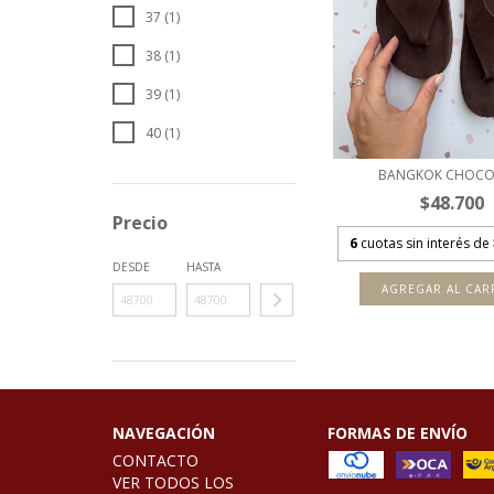
37 (1)
38 (1)
39 (1)
40 (1)
BANGKOK CHOCO
$48.700
Precio
6
cuotas sin interés de
DESDE
HASTA
AGREGAR AL CAR
NAVEGACIÓN
FORMAS DE ENVÍO
CONTACTO
VER TODOS LOS