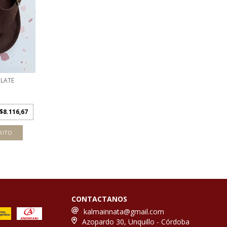
LATE
$8.116,67
RITO
CONTACTANOS
kalmainnata@gmail.com
Azopardo 30, Unquillo - Córdoba