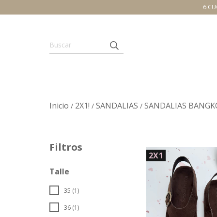
6 CU
Inicio
2X1!
SANDALIAS
SANDALIAS BANGK
/
/
/
Filtros
2X1
Talle
35 (1)
36 (1)