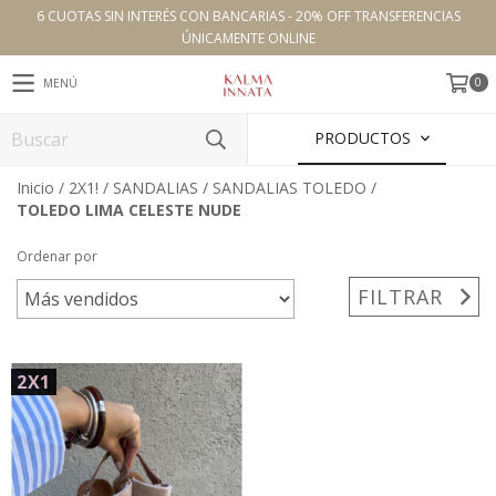
6 CUOTAS SIN INTERÉS CON BANCARIAS - 20% OFF TRANSFERENCIAS
ÚNICAMENTE ONLINE
0
MENÚ
PRODUCTOS
Inicio
/
2X1!
/
SANDALIAS
/
SANDALIAS TOLEDO
/
TOLEDO LIMA CELESTE NUDE
Ordenar por
FILTRAR
2X1