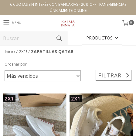
6 CUOTAS SIN INTERÉS CON BANCARIAS - 20% OFF TRANSFERENCIAS
ÚNICAMENTE ONLINE
0
MENÚ
PRODUCTOS
Inicio
/
2X1!
/
ZAPATILLAS QATAR
Ordenar por
FILTRAR
2X1
2X1