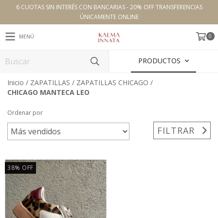
6 CUOTAS SIN INTERÉS CON BANCARIAS - 20% OFF TRANSFERENCIAS
ÚNICAMENTE ONLINE
0
MENÚ
PRODUCTOS
Inicio
/
ZAPATILLAS
/
ZAPATILLAS CHICAGO
/
CHICAGO MANTECA LEO
Ordenar por
FILTRAR
38
%
OFF