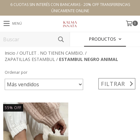
6 CUOTAS SIN INTERÉS CON BANCARIAS - 20% OFF TRANSFERENCIAS
ÚNICAMENTE ONLINE
0
MENÚ
PRODUCTOS
Inicio
/
OUTLET . NO TIENEN CAMBIO.
/
ZAPATILLAS ESTAMBUL
/
ESTAMBUL NEGRO ANIMAL
Ordenar por
FILTRAR
55
%
OFF