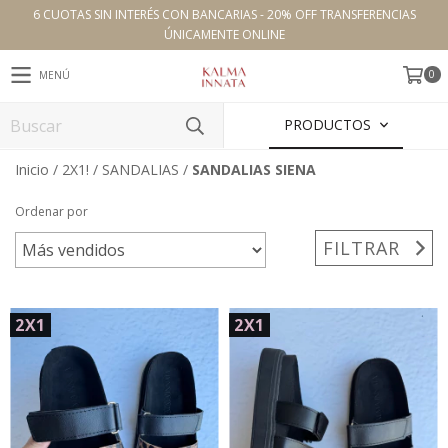
6 CUOTAS SIN INTERÉS CON BANCARIAS - 20% OFF TRANSFERENCIAS
ÚNICAMENTE ONLINE
0
MENÚ
PRODUCTOS
Inicio
/
2X1!
/
SANDALIAS
/
SANDALIAS SIENA
Ordenar por
FILTRAR
2X1
2X1