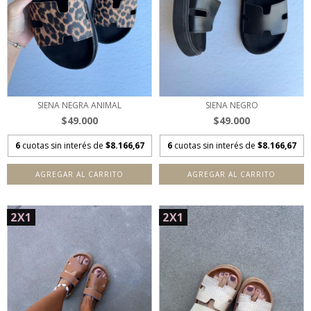
SIENA NEGRA ANIMAL
SIENA NEGRO
$49.000
$49.000
6
cuotas sin interés de
$8.166,67
6
cuotas sin interés de
$8.166,67
AGREGAR AL CARRITO
AGREGAR AL CARRITO
2X1
2X1