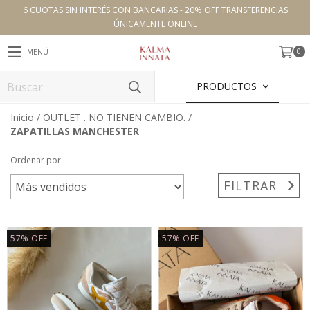
6 CUOTAS SIN INTERÉS CON BANCARIAS - 20% OFF TRANSFERENCIAS
ÚNICAMENTE ONLINE
0
MENÚ
PRODUCTOS
Inicio
/
OUTLET . NO TIENEN CAMBIO.
/
ZAPATILLAS MANCHESTER
Ordenar por
FILTRAR
57
%
OFF
57
%
OFF