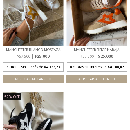
MANCHESTER BLANCO MOSTAZA
MANCHESTER BEIGE NARAJA
$25.000
$25.000
$57.500
$57.500
6
cuotas sin interés de
$4.166,67
6
cuotas sin interés de
$4.166,67
AGREGAR AL CARRITO
AGREGAR AL CARRITO
57
%
OFF