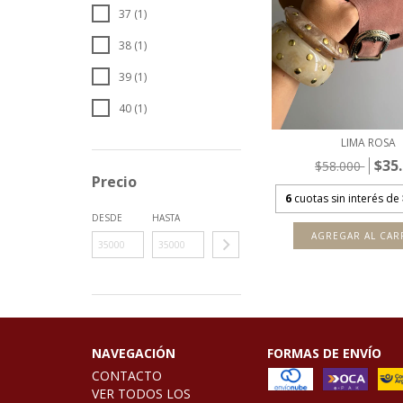
37 (1)
38 (1)
39 (1)
40 (1)
LIMA ROSA
$35
$58.000
Precio
6
cuotas sin interés de
DESDE
HASTA
AGREGAR AL CAR
NAVEGACIÓN
FORMAS DE ENVÍO
CONTACTO
VER TODOS LOS