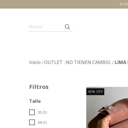
6 CU
Inicio
OUTLET . NO TIENEN CAMBIO.
LIMA
/
/
Filtros
40
%
OFF
Talle
35 (1)
36 (1)