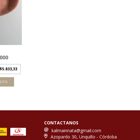
.000
$5.833,33
RITO
CONTACTANOS
kalmainnata@gmail.com
Azopardo 30, Unquillo - Córdoba