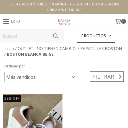
6 CUOTAS SIN INTERÉS CON BANCARIAS - 20% OFF TRANSFERENCIAS
ÚNICAMENTE ONLINE
0
MENÚ
PRODUCTOS
Inicio
/
OUTLET . NO TIENEN CAMBIO.
/
ZAPATILLAS BOSTON
/
BOSTON BLANCA BEIGE
Ordenar por
FILTRAR
58
%
OFF