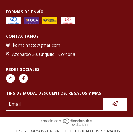
FORMAS DE ENVÍO
CONTACTANOS
kalmainnata@gmail.com
Azopardo 30, Unquillo - Córdoba
REDES SOCIALES
TIPS DE MODA, DESCUENTOS, REGALOS Y MÁS:
COPYRIGHT KALMA INNATA - 2026. TODOS LOS DERECHOS RESERVADOS.