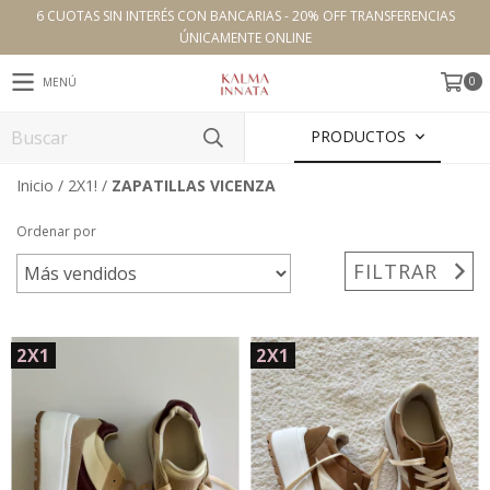
6 CUOTAS SIN INTERÉS CON BANCARIAS - 20% OFF TRANSFERENCIAS
ÚNICAMENTE ONLINE
0
MENÚ
PRODUCTOS
Inicio
/
2X1!
/
ZAPATILLAS VICENZA
Ordenar por
FILTRAR
2X1
2X1