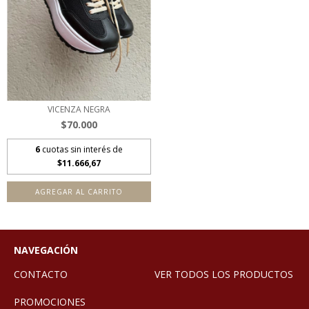
VICENZA NEGRA
$70.000
6
cuotas sin interés de
$11.666,67
AGREGAR AL CARRITO
NAVEGACIÓN
CONTACTO
VER TODOS LOS PRODUCTOS
PROMOCIONES