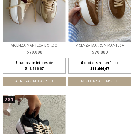
VICENZA MANTECA BORDO
VICENZA MARRON MANTECA
$70.000
$70.000
6
cuotas sin interés de
6
cuotas sin interés de
$11.666,67
$11.666,67
AGREGAR AL CARRITO
AGREGAR AL CARRITO
2X1