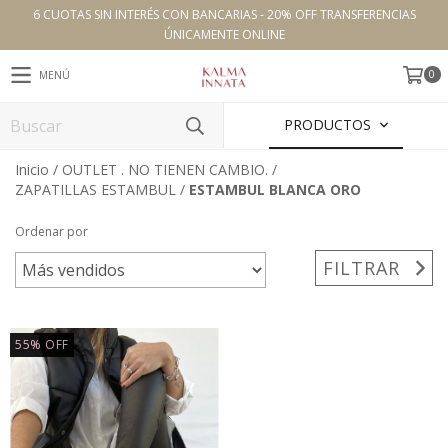
6 CUOTAS SIN INTERÉS CON BANCARIAS - 20% OFF TRANSFERENCIAS
ÚNICAMENTE ONLINE
0
MENÚ
PRODUCTOS
Inicio
/
OUTLET . NO TIENEN CAMBIO.
/
ZAPATILLAS ESTAMBUL
/
ESTAMBUL BLANCA ORO
Ordenar por
FILTRAR
55
%
OFF