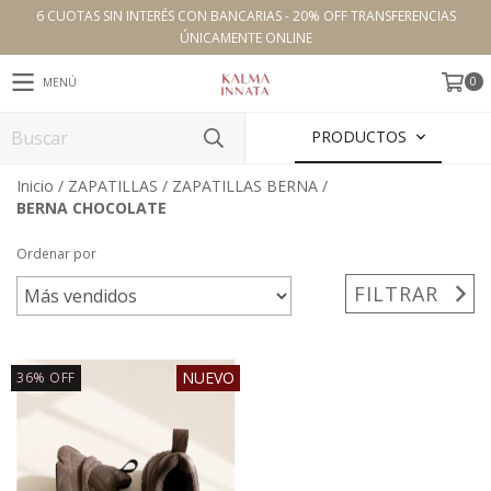
6 CUOTAS SIN INTERÉS CON BANCARIAS - 20% OFF TRANSFERENCIAS
ÚNICAMENTE ONLINE
0
MENÚ
PRODUCTOS
Inicio
/
ZAPATILLAS
/
ZAPATILLAS BERNA
/
BERNA CHOCOLATE
Ordenar por
FILTRAR
NUEVO
36
%
OFF