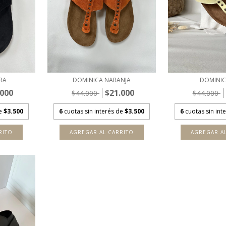
RA
DOMINICA NARANJA
DOMINIC
.000
$21.000
$44.000
$44.000
de
$3.500
6
cuotas sin interés de
$3.500
6
cuotas sin int
RITO
AGREGAR AL CARRITO
AGREGAR A