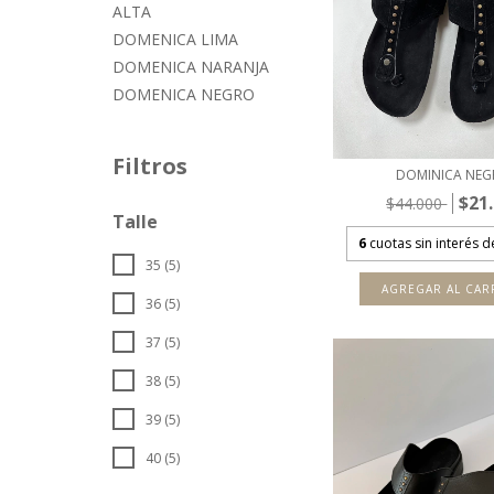
ALTA
DOMENICA LIMA
DOMENICA NARANJA
DOMENICA NEGRO
Filtros
DOMINICA NEG
$21
$44.000
Talle
6
cuotas sin interés 
35 (5)
AGREGAR AL CAR
36 (5)
37 (5)
38 (5)
39 (5)
40 (5)