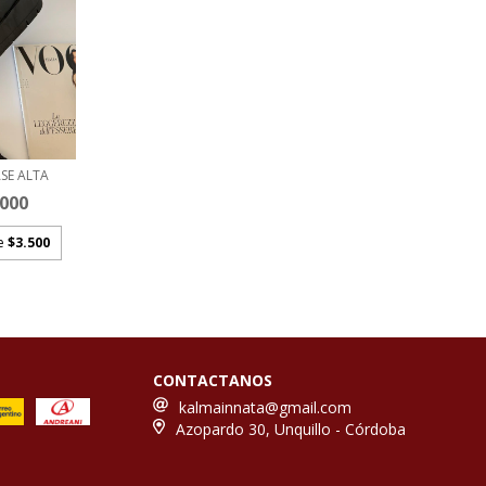
SE ALTA
.000
de
$3.500
CONTACTANOS
kalmainnata@gmail.com
Azopardo 30, Unquillo - Córdoba