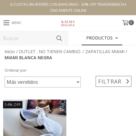
6 CUOTAS SIN INTERÉS CON BANCARIAS - 20% OFF TRANSFERENCIAS
ÚNICAMENTE ONLINE
0
MENÚ
PRODUCTOS
Inicio
/
OUTLET . NO TIENEN CAMBIO.
/
ZAPATILLAS MIAMI
/
MIAMI BLANCA NEGRA
Ordenar por
FILTRAR
54
%
OFF