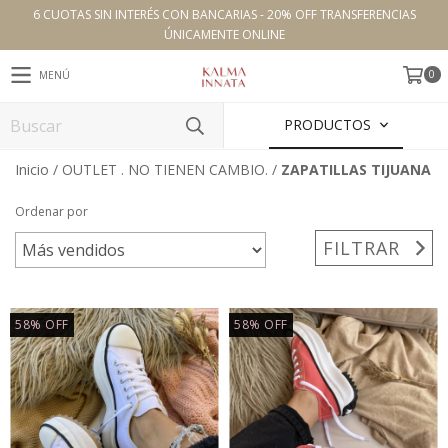
6 CUOTAS SIN INTERÉS CON BANCARIAS - 20% OFF TRANSFERENCIAS
ÚNICAMENTE ONLINE
0
MENÚ
PRODUCTOS
Inicio
/
OUTLET . NO TIENEN CAMBIO.
/
ZAPATILLAS TIJUANA
Ordenar por
FILTRAR
58
%
OFF
58
%
OFF