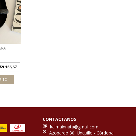
GRA
$9.166,67
RITO
CONTACTANOS
kalmainnata@gmail.com
Azopardo 30, Unquillo - Córdoba