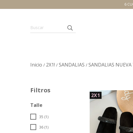
6 CU
Inicio
2X1!
SANDALIAS
SANDALIAS NUEVA
/
/
/
Filtros
2X1
Talle
35 (1)
36 (1)