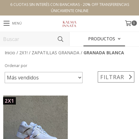
6 CUOTAS SIN INTERÉS CON BANCARIAS - 20% OFF TRANSFERENCIAS
ÚNICAMENTE ONLINE
0
MENÚ
PRODUCTOS
Inicio
/
2X1!
/
ZAPATILLAS GRANADA
/
GRANADA BLANCA
Ordenar por
FILTRAR
2X1