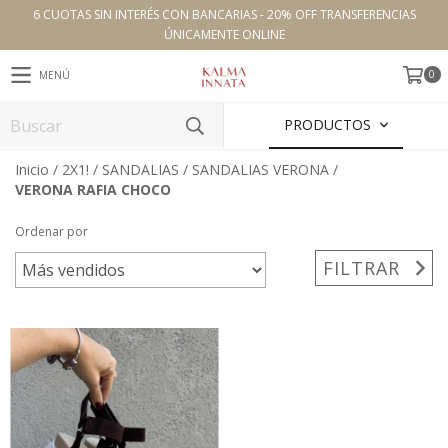
6 CUOTAS SIN INTERÉS CON BANCARIAS - 20% OFF TRANSFERENCIAS
ÚNICAMENTE ONLINE
0
MENÚ
PRODUCTOS
Inicio
/
2X1!
/
SANDALIAS
/
SANDALIAS VERONA
/
VERONA RAFIA CHOCO
Ordenar por
FILTRAR