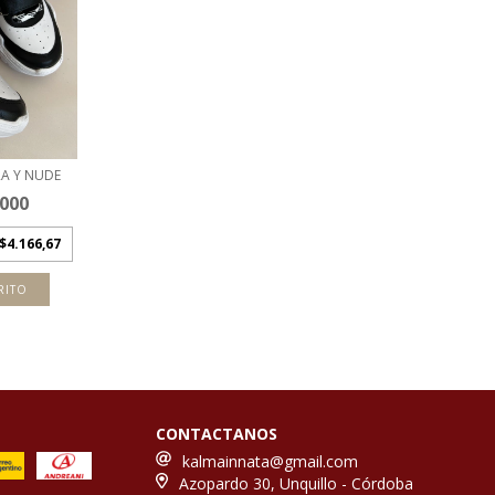
A Y NUDE
.000
$4.166,67
RITO
CONTACTANOS
kalmainnata@gmail.com
Azopardo 30, Unquillo - Córdoba