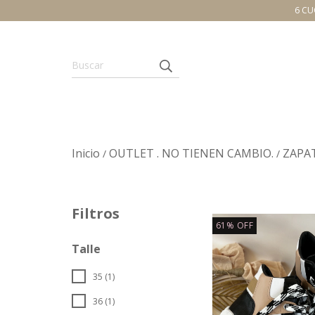
6 CU
Inicio
OUTLET . NO TIENEN CAMBIO.
ZAPA
/
/
Filtros
61
%
OFF
Talle
35 (1)
36 (1)