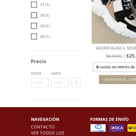
37 (1)
38 (1)
39 (1)
40 (1)
MADRID BLANCA, NEGR
$25
$64.600
Precio
6
cuotas sin interés de
DESDE
HASTA
AGREGAR AL CAR
NAVEGACIÓN
FORMAS DE ENVÍO
CONTACTO
VER TODOS LOS