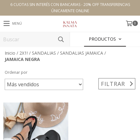
6 CUOTAS SIN INTERÉS CON BANCARIAS - 20% OFF TRANSFERENCIAS
ÚNICAMENTE ONLINE
0
MENÚ
PRODUCTOS
Inicio
/
2X1!
/
SANDALIAS
/
SANDALIAS JAMAICA
/
JAMAICA NEGRA
Ordenar por
FILTRAR