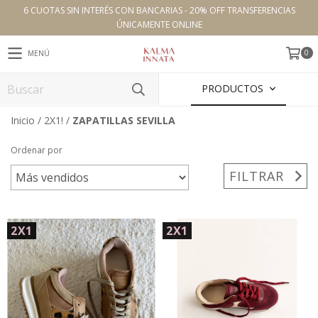
6 CUOTAS SIN INTERÉS CON BANCARIAS - 20% OFF TRANSFERENCIAS
ÚNICAMENTE ONLINE
0
MENÚ
PRODUCTOS
Inicio
/
2X1!
/
ZAPATILLAS SEVILLA
Ordenar por
FILTRAR
2X1
2X1