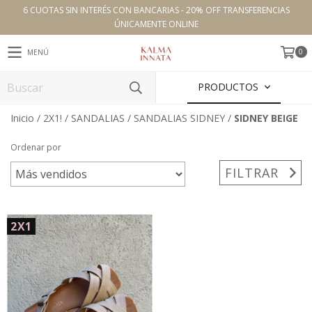
6 CUOTAS SIN INTERÉS CON BANCARIAS - 20% OFF TRANSFERENCIAS
ÚNICAMENTE ONLINE
0
MENÚ
PRODUCTOS
Inicio
/
2X1!
/
SANDALIAS
/
SANDALIAS SIDNEY
/
SIDNEY BEIGE
Ordenar por
FILTRAR
2X1