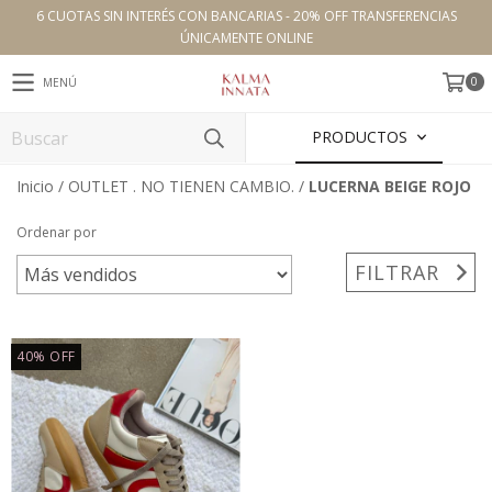
6 CUOTAS SIN INTERÉS CON BANCARIAS - 20% OFF TRANSFERENCIAS
ÚNICAMENTE ONLINE
0
MENÚ
PRODUCTOS
Inicio
/
OUTLET . NO TIENEN CAMBIO.
/
LUCERNA BEIGE ROJO
Ordenar por
FILTRAR
40
%
OFF