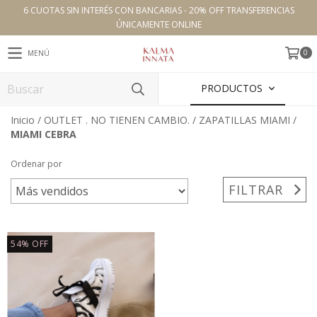
6 CUOTAS SIN INTERÉS CON BANCARIAS - 20% OFF TRANSFERENCIAS
ÚNICAMENTE ONLINE
0
MENÚ
PRODUCTOS
Inicio
/
OUTLET . NO TIENEN CAMBIO.
/
ZAPATILLAS MIAMI
/
MIAMI CEBRA
Ordenar por
FILTRAR
54
%
OFF