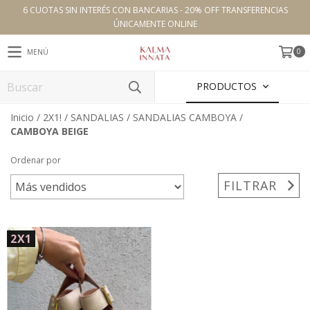
6 CUOTAS SIN INTERÉS CON BANCARIAS - 20% OFF TRANSFERENCIAS
ÚNICAMENTE ONLINE
0
MENÚ
PRODUCTOS
Inicio
/
2X1!
/
SANDALIAS
/
SANDALIAS CAMBOYA
/
CAMBOYA BEIGE
Ordenar por
FILTRAR
2X1