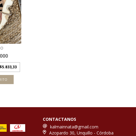
RO
.000
$5.833,33
RITO
CONTACTANOS
kalmainnata@gmail.com
Azopardo 30, Unquillo - Córdoba