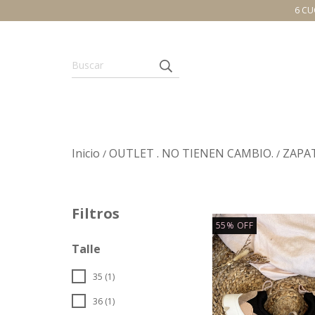
6 CU
Inicio
OUTLET . NO TIENEN CAMBIO.
ZAPAT
/
/
Filtros
55
%
OFF
Talle
35 (1)
36 (1)