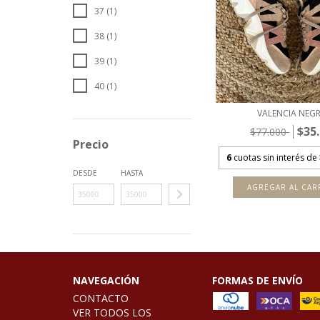
37 (1)
38 (1)
39 (1)
40 (1)
VALENCIA NEG
$35
$77.000
Precio
6
cuotas sin interés de
DESDE
HASTA
AGREGAR AL CAR
NAVEGACIÓN
FORMAS DE ENVÍO
CONTACTO
VER TODOS LOS