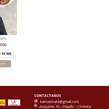
IMAL
.000
de
$5.000
RITO
CONTACTANOS
kalmainnata@gmail.com
Azopardo 30, Unquillo - Córdoba