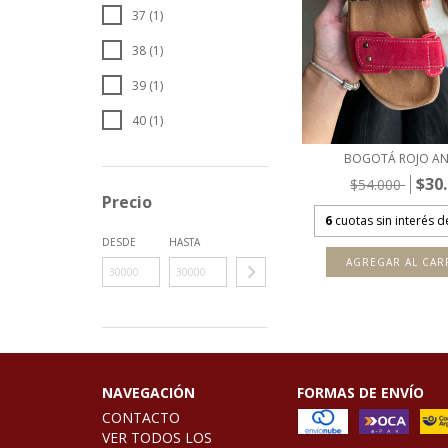
37 (1)
38 (1)
39 (1)
40 (1)
BOGOTÁ ROJO AN
$30
$54.000
Precio
6
cuotas sin interés 
DESDE
HASTA
AGREGAR AL CAR
NAVEGACIÓN
FORMAS DE ENVÍO
CONTACTO
VER TODOS LOS