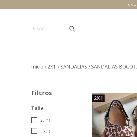
6 CU
Inicio
2X1!
SANDALIAS
SANDALIAS BOGOT
/
/
/
Filtros
2X1
Talle
35 (1)
36 (1)