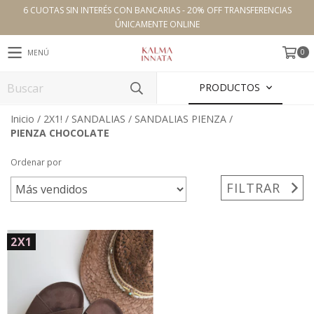
6 CUOTAS SIN INTERÉS CON BANCARIAS - 20% OFF TRANSFERENCIAS
ÚNICAMENTE ONLINE
0
MENÚ
PRODUCTOS
Inicio
/
2X1!
/
SANDALIAS
/
SANDALIAS PIENZA
/
PIENZA CHOCOLATE
Ordenar por
FILTRAR
2X1