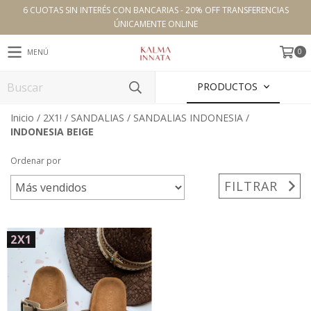
6 CUOTAS SIN INTERÉS CON BANCARIAS - 20% OFF TRANSFERENCIAS
ÚNICAMENTE ONLINE
0
MENÚ
PRODUCTOS
Inicio
/
2X1!
/
SANDALIAS
/
SANDALIAS INDONESIA
/
INDONESIA BEIGE
Ordenar por
FILTRAR
2X1