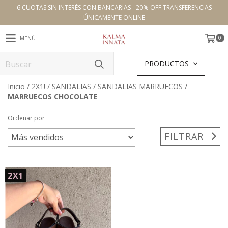
6 CUOTAS SIN INTERÉS CON BANCARIAS - 20% OFF TRANSFERENCIAS
ÚNICAMENTE ONLINE
0
MENÚ
PRODUCTOS
Inicio
/
2X1!
/
SANDALIAS
/
SANDALIAS MARRUECOS
/
MARRUECOS CHOCOLATE
Ordenar por
FILTRAR
2X1