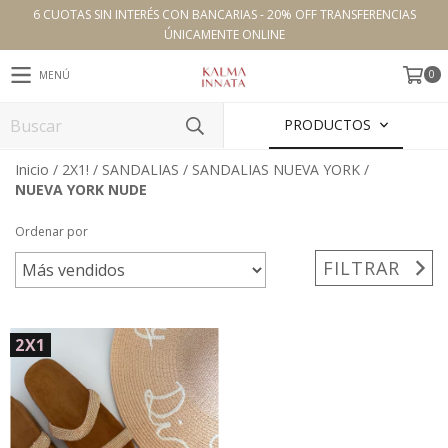
6 CUOTAS SIN INTERÉS CON BANCARIAS - 20% OFF TRANSFERENCIAS
ÚNICAMENTE ONLINE
0
MENÚ
PRODUCTOS
Inicio
/
2X1!
/
SANDALIAS
/
SANDALIAS NUEVA YORK
/
NUEVA YORK NUDE
Ordenar por
FILTRAR
2X1