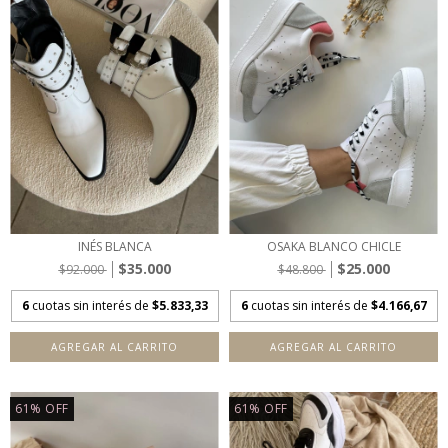
INÉS BLANCA
OSAKA BLANCO CHICLE
$35.000
$25.000
$92.000
$48.800
6
cuotas sin interés de
$5.833,33
6
cuotas sin interés de
$4.166,67
AGREGAR AL CARRITO
AGREGAR AL CARRITO
61
%
OFF
61
%
OFF