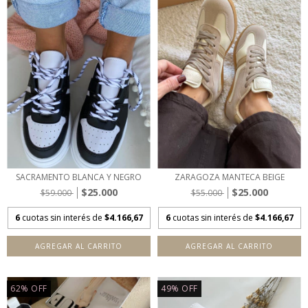
SACRAMENTO BLANCA Y NEGRO
ZARAGOZA MANTECA BEIGE
$25.000
$25.000
$59.000
$55.000
6
cuotas sin interés de
$4.166,67
6
cuotas sin interés de
$4.166,67
AGREGAR AL CARRITO
AGREGAR AL CARRITO
62
%
OFF
49
%
OFF