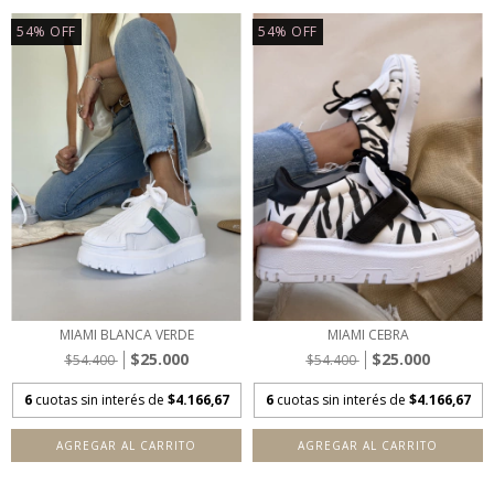
54
%
OFF
54
%
OFF
MIAMI BLANCA VERDE
MIAMI CEBRA
$25.000
$25.000
$54.400
$54.400
6
cuotas sin interés de
$4.166,67
6
cuotas sin interés de
$4.166,67
AGREGAR AL CARRITO
AGREGAR AL CARRITO