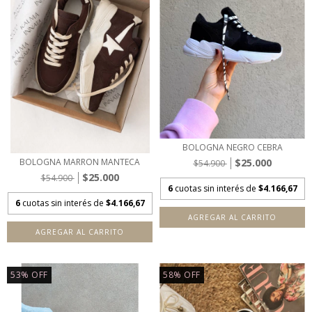
BOLOGNA NEGRO CEBRA
$25.000
BOLOGNA MARRON MANTECA
$54.900
$25.000
$54.900
6
cuotas sin interés de
$4.166,67
6
cuotas sin interés de
$4.166,67
AGREGAR AL CARRITO
AGREGAR AL CARRITO
53
%
OFF
58
%
OFF