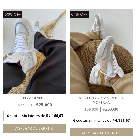
68
%
OFF
64
%
OFF
NIZA BLANCA
BARCELONA BLANCA NUDE
MOSTAZA
$25.000
$77.000
$25.000
$69.900
6
cuotas sin interés de
$4.166,67
6
cuotas sin interés de
$4.166,67
AGREGAR AL CARRITO
AGREGAR AL CARRITO