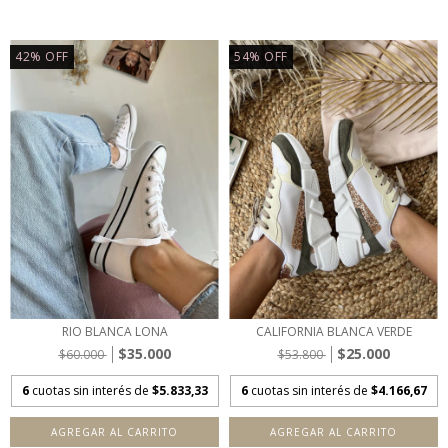
42
%
OFF
54
%
OFF
RIO BLANCA LONA
CALIFORNIA BLANCA VERDE
$35.000
$25.000
$60.000
$53.800
6
cuotas sin interés de
$5.833,33
6
cuotas sin interés de
$4.166,67
AGREGAR AL CARRITO
AGREGAR AL CARRITO