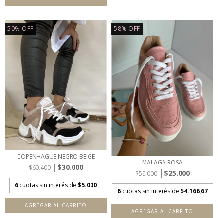
50
%
OFF
58
%
OFF
COPENHAGUE NEGRO BEIGE
MALAGA ROSA
$30.000
$60.400
$25.000
$59.000
6
cuotas sin interés de
$5.000
6
cuotas sin interés de
$4.166,67
AGREGAR AL CARRITO
AGREGAR AL CARRITO