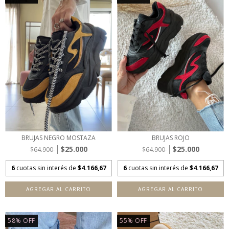
BRUJAS NEGRO MOSTAZA
BRUJAS ROJO
$25.000
$25.000
$64.900
$64.900
6
cuotas sin interés de
$4.166,67
6
cuotas sin interés de
$4.166,67
AGREGAR AL CARRITO
AGREGAR AL CARRITO
58
%
OFF
55
%
OFF