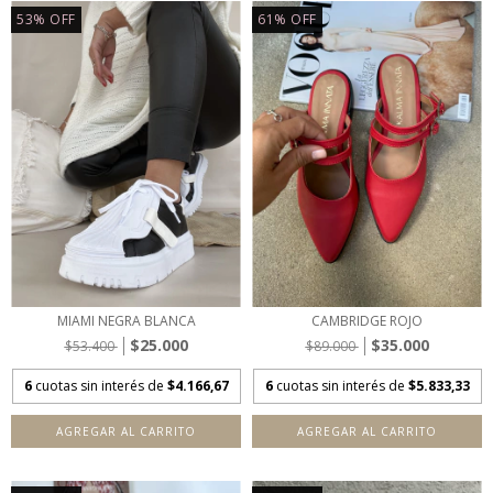
53
%
OFF
61
%
OFF
MIAMI NEGRA BLANCA
CAMBRIDGE ROJO
$25.000
$35.000
$53.400
$89.000
6
cuotas sin interés de
$4.166,67
6
cuotas sin interés de
$5.833,33
AGREGAR AL CARRITO
AGREGAR AL CARRITO