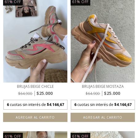
61
%
OFF
61
%
OFF
BRUJAS BEIGE CHICLE
BRUJAS BEIGE MOSTAZA
$25.000
$25.000
$64.900
$64.900
6
cuotas sin interés de
$4.166,67
6
cuotas sin interés de
$4.166,67
AGREGAR AL CARRITO
AGREGAR AL CARRITO
61
%
OFF
61
%
OFF