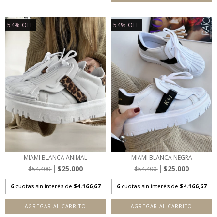
54
%
OFF
54
%
OFF
MIAMI BLANCA ANIMAL
MIAMI BLANCA NEGRA
$25.000
$25.000
$54.400
$54.400
6
cuotas sin interés de
$4.166,67
6
cuotas sin interés de
$4.166,67
AGREGAR AL CARRITO
AGREGAR AL CARRITO