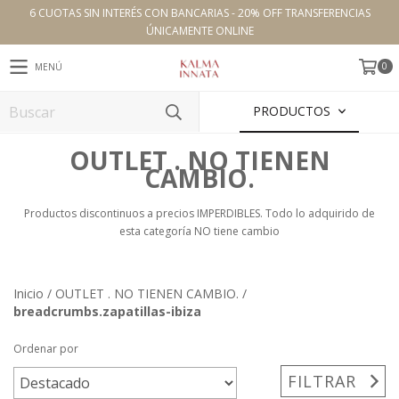
6 CUOTAS SIN INTERÉS CON BANCARIAS - 20% OFF TRANSFERENCIAS
ÚNICAMENTE ONLINE
0
MENÚ
PRODUCTOS
OUTLET . NO TIENEN
CAMBIO.
Productos discontinuos a precios IMPERDIBLES. Todo lo adquirido de
esta categoría NO tiene cambio
Inicio
/
OUTLET . NO TIENEN CAMBIO.
/
breadcrumbs.zapatillas-ibiza
Ordenar por
FILTRAR