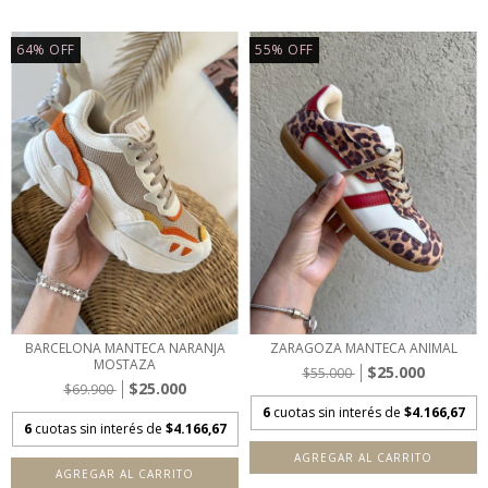
64
%
OFF
55
%
OFF
BARCELONA MANTECA NARANJA
ZARAGOZA MANTECA ANIMAL
MOSTAZA
$25.000
$55.000
$25.000
$69.900
6
cuotas sin interés de
$4.166,67
6
cuotas sin interés de
$4.166,67
AGREGAR AL CARRITO
AGREGAR AL CARRITO