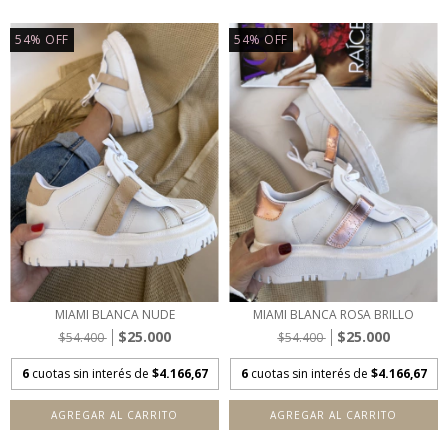
54
%
OFF
54
%
OFF
MIAMI BLANCA NUDE
MIAMI BLANCA ROSA BRILLO
$25.000
$25.000
$54.400
$54.400
6
cuotas sin interés de
$4.166,67
6
cuotas sin interés de
$4.166,67
AGREGAR AL CARRITO
AGREGAR AL CARRITO