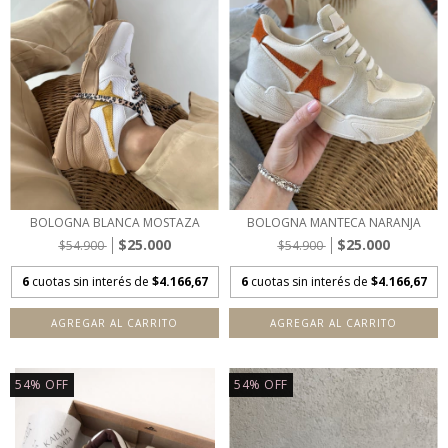
BOLOGNA BLANCA MOSTAZA
BOLOGNA MANTECA NARANJA
$25.000
$25.000
$54.900
$54.900
6
cuotas sin interés de
$4.166,67
6
cuotas sin interés de
$4.166,67
AGREGAR AL CARRITO
AGREGAR AL CARRITO
54
%
OFF
54
%
OFF