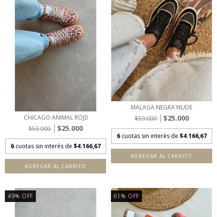
MALAGA NEGRA NUDE
$25.000
CHICAGO ANIMAL ROJ0
$59.000
$25.000
$53.000
6
cuotas sin interés de
$4.166,67
6
cuotas sin interés de
$4.166,67
AGREGAR AL CARRITO
AGREGAR AL CARRITO
49
%
OFF
61
%
OFF