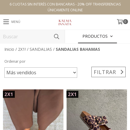
6 CUOTAS SIN INTERÉS CON BANCARIAS - 20% OFF TRANSFERENCIAS
ÚNICAMENTE ONLINE
0
MENÚ
PRODUCTOS
Inicio
/
2X1!
/
SANDALIAS
/
SANDALIAS BAHAMAS
Ordenar por
FILTRAR
2X1
2X1