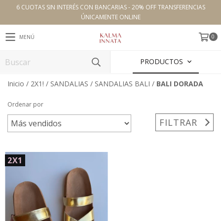
6 CUOTAS SIN INTERÉS CON BANCARIAS - 20% OFF TRANSFERENCIAS
ÚNICAMENTE ONLINE
0
MENÚ
PRODUCTOS
Inicio
/
2X1!
/
SANDALIAS
/
SANDALIAS BALI
/
BALI DORADA
Ordenar por
FILTRAR
2X1